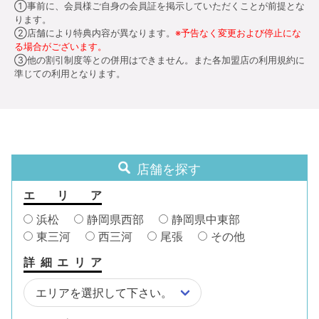
①事前に、会員様ご自身の会員証を掲示していただくことが前提とな
ります。
②店舗により特典内容が異なります。
※予告なく変更および停止にな
る場合がございます。
③他の割引制度等との併用はできません。また各加盟店の利用規約に
準じての利用となります。
店舗を探す
エリア
浜松
静岡県西部
静岡県中東部
東三河
西三河
尾張
その他
詳細エリア