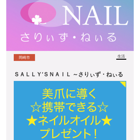
生活
岡崎市
ＳＡＬＬＹ’ＳＮＡＩＬ ～さりぃず・ねぃる