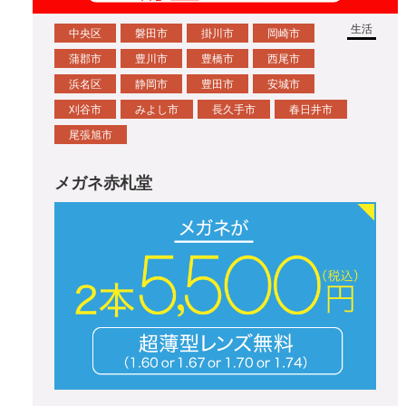
生活
中央区
磐田市
掛川市
岡崎市
蒲郡市
豊川市
豊橋市
西尾市
浜名区
静岡市
豊田市
安城市
刈谷市
みよし市
長久手市
春日井市
尾張旭市
メガネ赤札堂