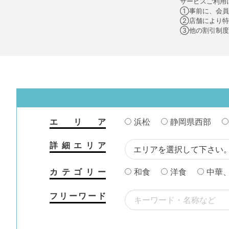
サービスご利用
①事前に、会員
②店舗により特
③他の割引制度
エリア
浜松
静岡県西部
詳細エリア
カテゴリー
和食
洋食
中華
フリーワード