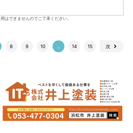
併用はできませんのでご了承ください。
8
9
10
...
14
15