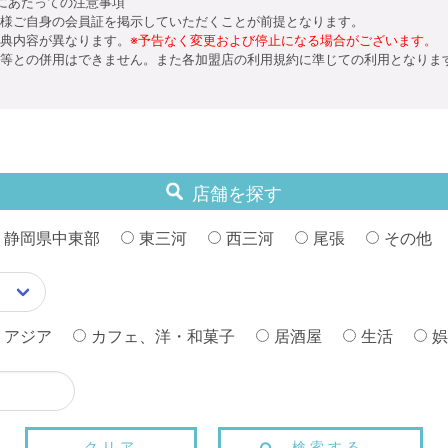
にあたっての注意事項
様ご自身の会員証を掲示していただくことが前提となります。
典内容が異なります。
※予告なく変更および停止になる場合がございます。
等との併用はできません。また各加盟店の利用規約に準じての利用となりま
店舗を探す
静岡県中東部
東三河
西三河
尾張
その他
、アジア
カフェ、洋・和菓子
居酒屋
生活
娯
クリア
検索する