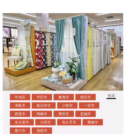
生活
中央区
半田市
東海市
稲沢市
津島市
春日井市
小牧市
一宮市
西尾市
岡崎市
豊田市
安城市
名古屋市
大府市
長久手市
豊橋市
豊川市
蒲郡市