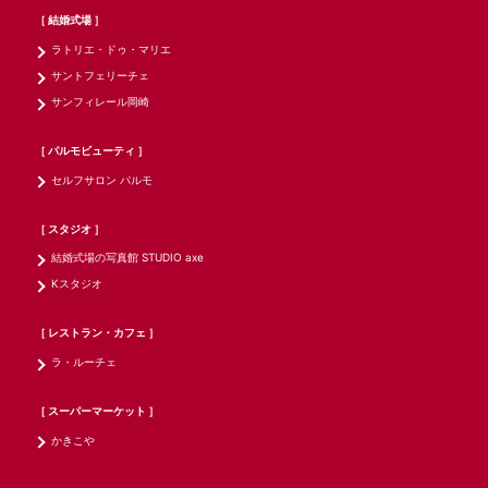
［ 結婚式場 ］
ラトリエ・ドゥ・マリエ
サントフェリーチェ
サンフィレール岡崎
［ パルモビューティ ］
セルフサロン パルモ
［ スタジオ ］
結婚式場の写真館 STUDIO axe
Kスタジオ
［ レストラン・カフェ ］
ラ・ルーチェ
［ スーパーマーケット ］
かきこや