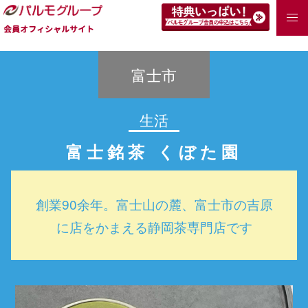
会員オフィシャルサイト
富士市
生活
富士銘茶 くぼた園
創業90余年。富士山の麓、富士市の吉原
に店をかまえる静岡茶専門店です