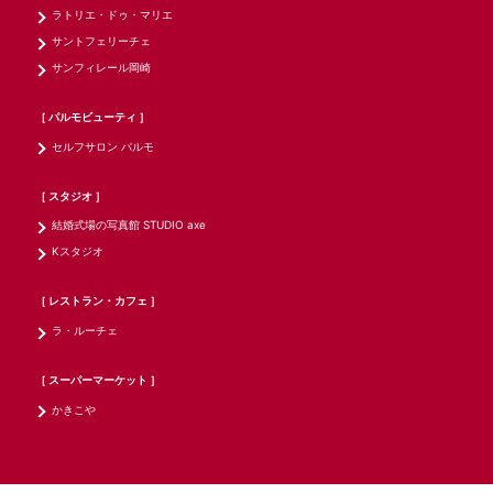
ラトリエ・ドゥ・マリエ
サントフェリーチェ
サンフィレール岡崎
［ パルモビューティ ］
セルフサロン パルモ
［ スタジオ ］
結婚式場の写真館 STUDIO axe
Kスタジオ
［ レストラン・カフェ ］
ラ・ルーチェ
［ スーパーマーケット ］
かきこや