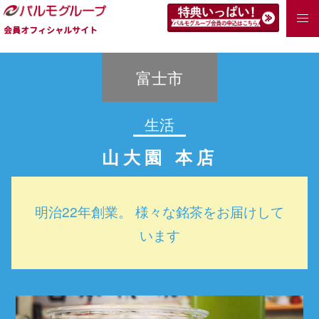
会員オフィシャルサイト
富士市
生活
山大園 本店
明治22年創業。 様々な銘茶をお届けして
います