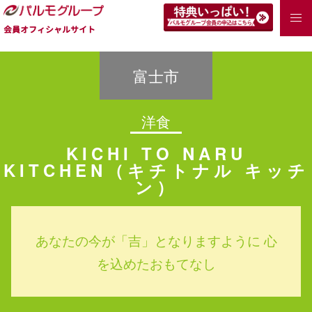
会員オフィシャルサイト
富士市
洋食
KICHI TO NARU
KITCHEN（キチトナル キッチ
ン）
あなたの今が「吉」となりますように 心
を込めたおもてなし