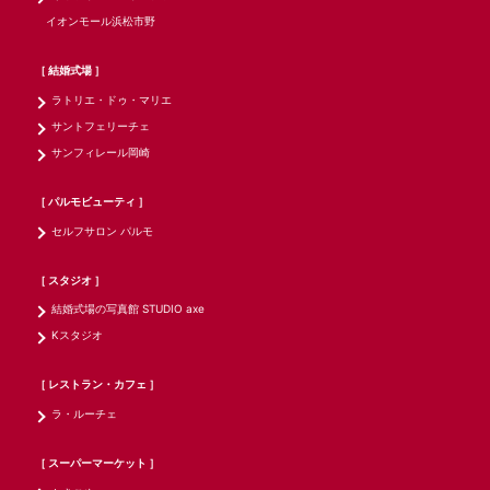
イオンモール浜松市野
［ 結婚式場 ］
ラトリエ・ドゥ・マリエ
サントフェリーチェ
サンフィレール岡崎
［ パルモビューティ ］
セルフサロン パルモ
［ スタジオ ］
結婚式場の写真館 STUDIO axe
Kスタジオ
［ レストラン・カフェ ］
ラ・ルーチェ
［ スーパーマーケット ］