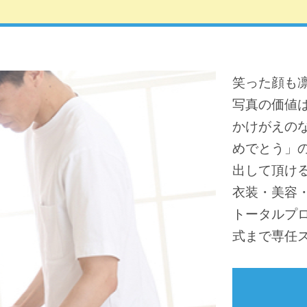
笑った顔も
写真の価値
かけがえの
めでとう」
出して頂け
衣装・美容
トータルプ
式まで専任