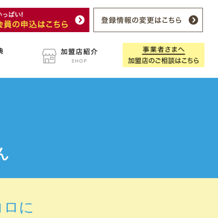
ん
コロに