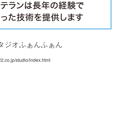
タジオふぁんふぁん
2.co.jp/studio/index.html