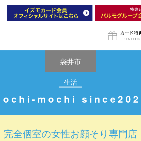
袋井市
生活
ochi-mochi since20
完全個室の女性お顔そり専門店