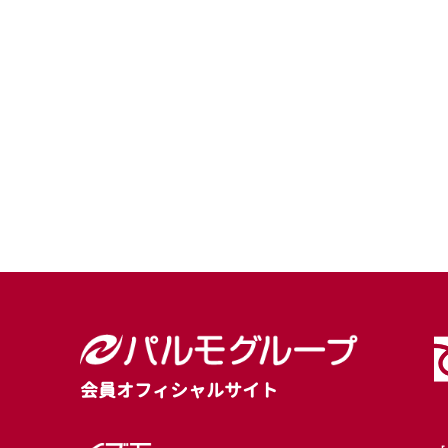
会員オフィシャルサイト