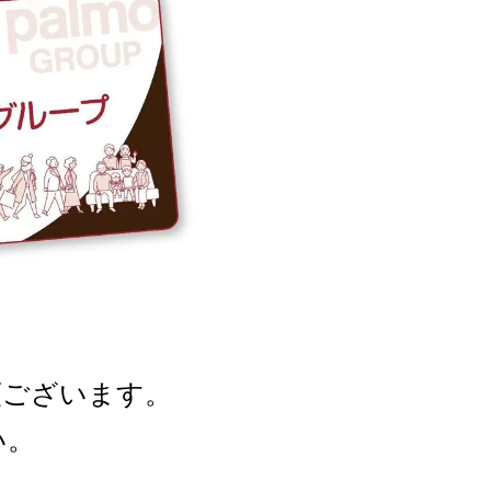
類ございます。
い。