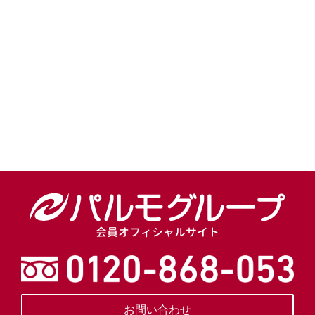
[!% if (image.url!="") { %]
[!% } %]
[%title%]
会員オフィシャルサイト
お問い合わせ