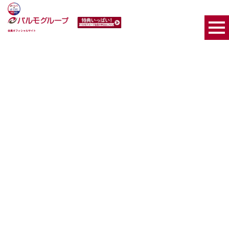
会員オフィシャルサイト
[%article_date_notime_wa%]
[%list_start%]