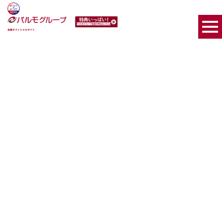
会員オフィシャルサイト
[%article_date_notime_wa%]
[%list_start%]