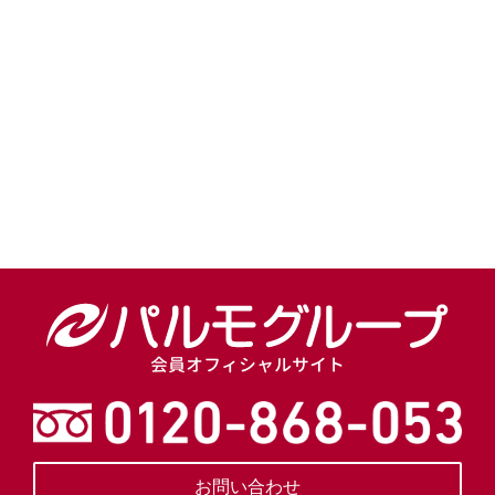
[!% if (image.url!="") { %]
[!% } %]
[%title%]
会員オフィシャルサイト
お問い合わせ