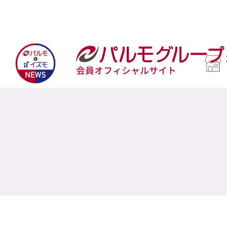
会員オフィシャルサイト
[!% if (image.url!="") { %]
[!% }
%]